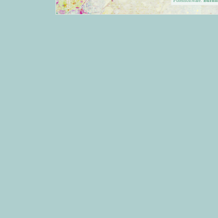
Forensoftware:
Burni