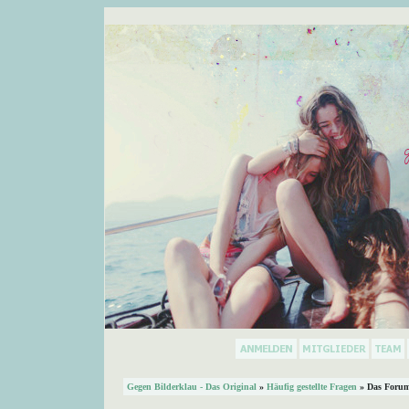
Gegen Bilderklau - Das Original
»
Häufig gestellte Fragen
» Das Forum