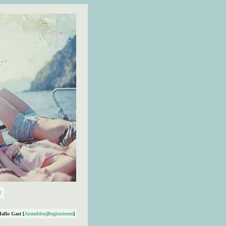
Hallo Gast [
Anmelden
|
Registrieren
]