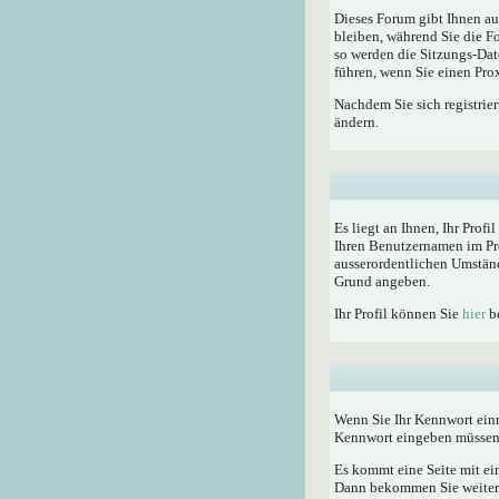
Dieses Forum gibt Ihnen au
bleiben, während Sie die F
so werden die Sitzungs-Dat
führen, wenn Sie einen Pro
Nachdem Sie sich registrie
ändern.
Es liegt an Ihnen, Ihr Profi
Ihren Benutzernamen im Pro
ausserordentlichen Umständ
Grund angeben.
Ihr Profil können Sie
hier
be
Wenn Sie Ihr Kennwort einm
Kennwort eingeben müssen
Es kommt eine Seite mit ei
Dann bekommen Sie weitere