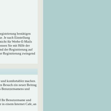
egistrierung bestätigen
e. Je nach Einstellung
 nicht für Werbe-E-Mails
nnen Sie mit Hilfe der
nd der Registrierung auf
der Registrierung zwingend
r und komfortabler machen.
en Besuch ein neuer Beitrag
res Benutzernamens und
rd Ihr Benutzername und
 in einem Internet Cafe, an