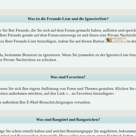
Was ist die Freunde-Liste und die Ignorierliste?
n Sie Ihre Freunde, die Sie sich auf dem Forum gemacht haben, auflisten und speic
Ihrer Freunde gerade auf dem Forum unterwegs ist und ihnen eine Private Nachrich
zu Ihrer Freunde-Liste hinzufügen, indem Sie auf diesen Button
in de
 da, bestimmte Benutzer zu ignorieren. Wenn Sie jemanden zu der Ignorier-Liste hin
en Private Nachrichten zu schicken.
Was sind Favoriten?
nnen Sie sich Ihre eigene Auflistung von Foren und Themen gestalten. Klicken Sie
oriten aufnehmen möchten, auf den Link »... zu Favoriten hinzufügen«.
 außerdem Ihre E-Mail-Benachrichtigungen verwalten.
Was sind Rangtitel und Rangzeichen?
äge Sie schon erstellt haben und welcher Benutzergruppe Sie angehören, bekommen
tel und Rangzeichen dargestellt. Diese sollen nur einen ersten Eindruck liefern, 