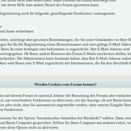
', mit deren Hilfe man sehen kann, wann Freunde im Forum unterwegs sind
e', mit deren Hilfe man andere Nutzer des Forum ignorieren kann
egistrierung auch für folgende, grundlegende Funktionen vorausgesetzt:
n
 und daran teilnehmen
enfrei, unterliegt aber gewissen Bestimmungen, die Sie unter Umständen vor Ihrer R
gen Sie für die Registrierung einen Benutzernamen und eine gültige E-Mail-Adress
r Ihren Account festlegen oder bekommen es zugeschickt. Ihre E-Mail-Adresse wird
 weitergegeben. Ob Ihnen andere Benutzer des Forum E-Mails zuschicken dürfen, kö
ntscheiden. Der Administrator kann bestimmt haben, dass Ihre E-Mail-Adresse währe
 Dazu wird Ihnen eine E-Mail zugeschickt mit Informationen, die für den Abschluß 
Werden Cookies vom Forum benutzt?
s auf diesem Forum ist optional, könnte die Benutzung des Forums aber einfache
t, um verschiedene Funktionen zu aktivieren, wie die Anzeige, ob seit Ihrem letzt
st oder nicht, dass Sie automatisch angemeldet werden, ohne erneute Eingabe Ih
re Funktionen.
, können Sie die Option 'Automatisches Anmelden bei Rückkehr?' wählen. Dann wi
uf Ihrem Computer gespeichert. Sollten Sie Ihren Computer mit anderen teilen, wie
esser diese Option nicht zu aktivieren.