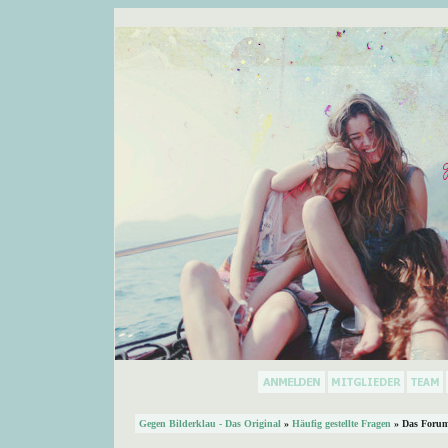
Gegen Bilderklau - Das Original
»
Häufig gestellte Fragen
» Das Forum