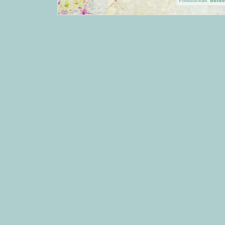
Forensoftware:
Burni