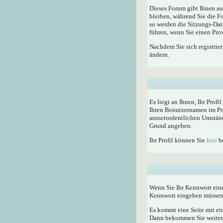
Dieses Forum gibt Ihnen au
bleiben, während Sie die F
so werden die Sitzungs-Dat
führen, wenn Sie einen Pro
Nachdem Sie sich registrie
ändern.
Es liegt an Ihnen, Ihr Profi
Ihren Benutzernamen im Pro
ausserordentlichen Umständ
Grund angeben.
Ihr Profil können Sie
hier
be
Wenn Sie Ihr Kennwort einm
Kennwort eingeben müssen
Es kommt eine Seite mit ei
Dann bekommen Sie weitere