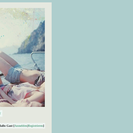
Hallo Gast [
Anmelden
|
Registrieren
]