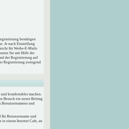
egistrierung bestätigen
e. Je nach Einstellung
 nicht für Werbe-E-Mails
nnen Sie mit Hilfe der
nd der Registrierung auf
der Registrierung zwingend
r und komfortabler machen.
en Besuch ein neuer Beitrag
res Benutzernamens und
rd Ihr Benutzername und
 in einem Internet Cafe, an