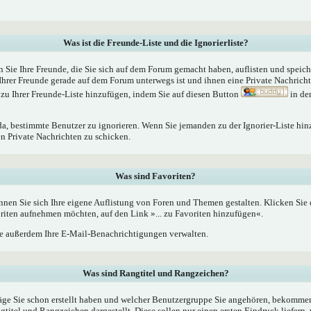
Was ist die Freunde-Liste und die Ignorierliste?
n Sie Ihre Freunde, die Sie sich auf dem Forum gemacht haben, auflisten und speic
Ihrer Freunde gerade auf dem Forum unterwegs ist und ihnen eine Private Nachrich
zu Ihrer Freunde-Liste hinzufügen, indem Sie auf diesen Button
in de
 da, bestimmte Benutzer zu ignorieren. Wenn Sie jemanden zu der Ignorier-Liste hin
en Private Nachrichten zu schicken.
Was sind Favoriten?
nnen Sie sich Ihre eigene Auflistung von Foren und Themen gestalten. Klicken Sie
oriten aufnehmen möchten, auf den Link »... zu Favoriten hinzufügen«.
 außerdem Ihre E-Mail-Benachrichtigungen verwalten.
Was sind Rangtitel und Rangzeichen?
äge Sie schon erstellt haben und welcher Benutzergruppe Sie angehören, bekommen
tel und Rangzeichen dargestellt. Diese sollen nur einen ersten Eindruck liefern, 