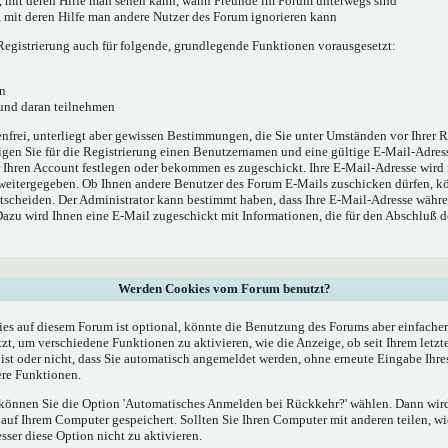
', mit deren Hilfe man sehen kann, wann Freunde im Forum unterwegs sind
e', mit deren Hilfe man andere Nutzer des Forum ignorieren kann
egistrierung auch für folgende, grundlegende Funktionen vorausgesetzt:
n
 und daran teilnehmen
enfrei, unterliegt aber gewissen Bestimmungen, die Sie unter Umständen vor Ihrer R
gen Sie für die Registrierung einen Benutzernamen und eine gültige E-Mail-Adress
r Ihren Account festlegen oder bekommen es zugeschickt. Ihre E-Mail-Adresse wird
 weitergegeben. Ob Ihnen andere Benutzer des Forum E-Mails zuschicken dürfen, kö
ntscheiden. Der Administrator kann bestimmt haben, dass Ihre E-Mail-Adresse währe
 Dazu wird Ihnen eine E-Mail zugeschickt mit Informationen, die für den Abschluß 
Werden Cookies vom Forum benutzt?
s auf diesem Forum ist optional, könnte die Benutzung des Forums aber einfache
t, um verschiedene Funktionen zu aktivieren, wie die Anzeige, ob seit Ihrem letzt
st oder nicht, dass Sie automatisch angemeldet werden, ohne erneute Eingabe Ih
re Funktionen.
, können Sie die Option 'Automatisches Anmelden bei Rückkehr?' wählen. Dann wi
uf Ihrem Computer gespeichert. Sollten Sie Ihren Computer mit anderen teilen, wie
esser diese Option nicht zu aktivieren.