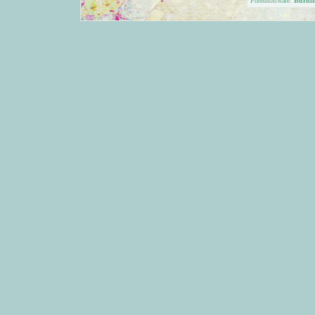
Forensoftware:
Burni