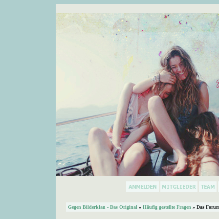
Gegen Bilderklau - Das Original
»
Häufig gestellte Fragen
» Das Forum