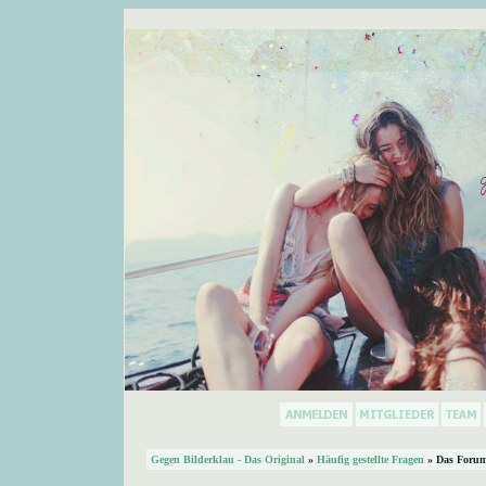
Gegen Bilderklau - Das Original
»
Häufig gestellte Fragen
» Das Forum