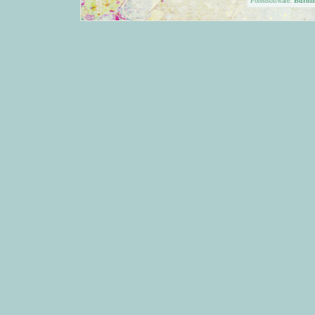
Forensoftware:
Burni