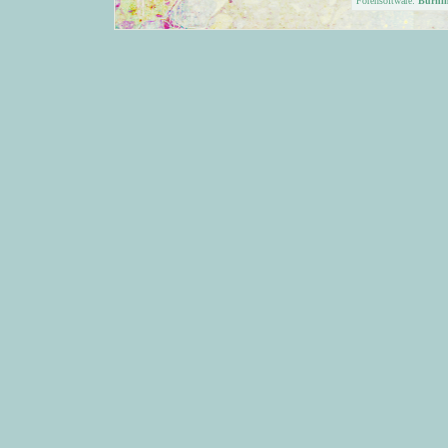
Forensoftware:
Burni