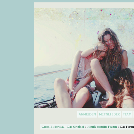
Gegen Bilderklau - Das Original
»
Häufig gestellte Fragen
» Das Forum