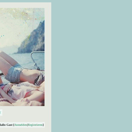
Hallo Gast [
Anmelden
|
Registrieren
]