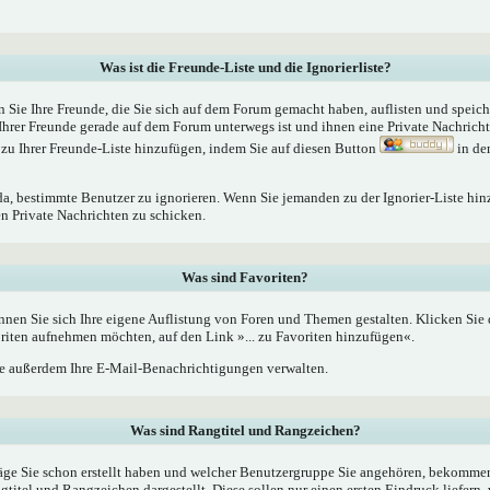
Was ist die Freunde-Liste und die Ignorierliste?
n Sie Ihre Freunde, die Sie sich auf dem Forum gemacht haben, auflisten und speic
Ihrer Freunde gerade auf dem Forum unterwegs ist und ihnen eine Private Nachrich
zu Ihrer Freunde-Liste hinzufügen, indem Sie auf diesen Button
in de
 da, bestimmte Benutzer zu ignorieren. Wenn Sie jemanden zu der Ignorier-Liste hin
en Private Nachrichten zu schicken.
Was sind Favoriten?
nnen Sie sich Ihre eigene Auflistung von Foren und Themen gestalten. Klicken Sie
oriten aufnehmen möchten, auf den Link »... zu Favoriten hinzufügen«.
 außerdem Ihre E-Mail-Benachrichtigungen verwalten.
Was sind Rangtitel und Rangzeichen?
äge Sie schon erstellt haben und welcher Benutzergruppe Sie angehören, bekommen
tel und Rangzeichen dargestellt. Diese sollen nur einen ersten Eindruck liefern, 