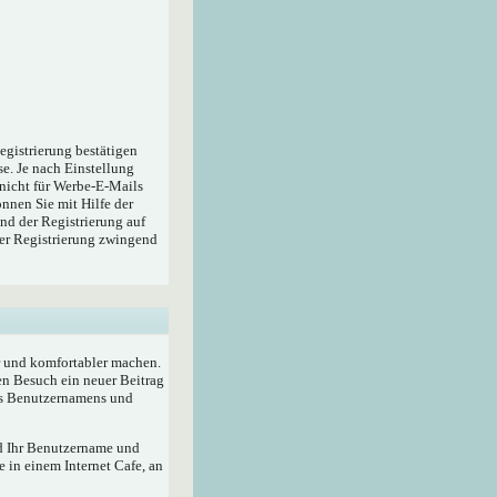
egistrierung bestätigen
e. Je nach Einstellung
 nicht für Werbe-E-Mails
nnen Sie mit Hilfe der
nd der Registrierung auf
der Registrierung zwingend
r und komfortabler machen.
en Besuch ein neuer Beitrag
res Benutzernamens und
rd Ihr Benutzername und
 in einem Internet Cafe, an