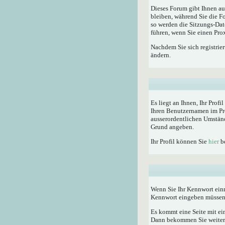
Dieses Forum gibt Ihnen au
bleiben, während Sie die F
so werden die Sitzungs-Dat
führen, wenn Sie einen Pro
Nachdem Sie sich registrie
ändern.
Es liegt an Ihnen, Ihr Profi
Ihren Benutzernamen im Pro
ausserordentlichen Umständ
Grund angeben.
Ihr Profil können Sie
hier
be
Wenn Sie Ihr Kennwort einm
Kennwort eingeben müssen
Es kommt eine Seite mit ei
Dann bekommen Sie weitere