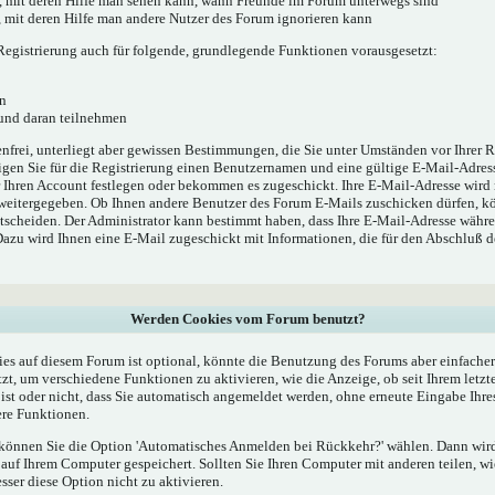
', mit deren Hilfe man sehen kann, wann Freunde im Forum unterwegs sind
e', mit deren Hilfe man andere Nutzer des Forum ignorieren kann
egistrierung auch für folgende, grundlegende Funktionen vorausgesetzt:
n
 und daran teilnehmen
enfrei, unterliegt aber gewissen Bestimmungen, die Sie unter Umständen vor Ihrer R
gen Sie für die Registrierung einen Benutzernamen und eine gültige E-Mail-Adress
r Ihren Account festlegen oder bekommen es zugeschickt. Ihre E-Mail-Adresse wird
 weitergegeben. Ob Ihnen andere Benutzer des Forum E-Mails zuschicken dürfen, kö
ntscheiden. Der Administrator kann bestimmt haben, dass Ihre E-Mail-Adresse währe
 Dazu wird Ihnen eine E-Mail zugeschickt mit Informationen, die für den Abschluß 
Werden Cookies vom Forum benutzt?
s auf diesem Forum ist optional, könnte die Benutzung des Forums aber einfache
t, um verschiedene Funktionen zu aktivieren, wie die Anzeige, ob seit Ihrem letzt
st oder nicht, dass Sie automatisch angemeldet werden, ohne erneute Eingabe Ih
re Funktionen.
, können Sie die Option 'Automatisches Anmelden bei Rückkehr?' wählen. Dann wi
uf Ihrem Computer gespeichert. Sollten Sie Ihren Computer mit anderen teilen, wie
esser diese Option nicht zu aktivieren.