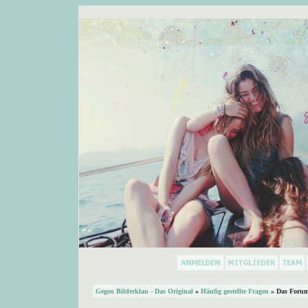
Gegen Bilderklau - Das Original
»
Häufig gestellte Fragen
» Das Forum