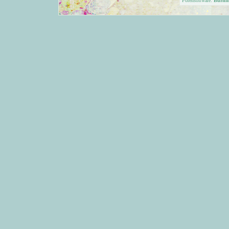
Forensoftware:
Burni