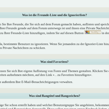
Was ist die Freunde-Liste und die Ignorierliste?
n Sie Ihre Freunde, die Sie sich auf dem Forum gemacht haben, auflisten und speic
Ihrer Freunde gerade auf dem Forum unterwegs ist und ihnen eine Private Nachrich
zu Ihrer Freunde-Liste hinzufügen, indem Sie auf diesen Button
in de
 da, bestimmte Benutzer zu ignorieren. Wenn Sie jemanden zu der Ignorier-Liste hin
en Private Nachrichten zu schicken.
Was sind Favoriten?
nnen Sie sich Ihre eigene Auflistung von Foren und Themen gestalten. Klicken Sie
oriten aufnehmen möchten, auf den Link »... zu Favoriten hinzufügen«.
 außerdem Ihre E-Mail-Benachrichtigungen verwalten.
Was sind Rangtitel und Rangzeichen?
äge Sie schon erstellt haben und welcher Benutzergruppe Sie angehören, bekommen
tel und Rangzeichen dargestellt. Diese sollen nur einen ersten Eindruck liefern, 