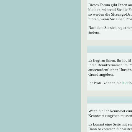
Dieses Forum gibt Ihnen au
bleiben, während Sie die F
so werden die Sitzungs-Dat
führen, wenn Sie einen Pro
Nachdem Sie sich registrie
ändern.
Es liegt an Ihnen, Ihr Profi
Ihren Benutzernamen im Pro
ausserordentlichen Umständ
Grund angeben.
Ihr Profil können Sie
hier
be
Wenn Sie Ihr Kennwort einm
Kennwort eingeben müssen
Es kommt eine Seite mit ei
Dann bekommen Sie weitere