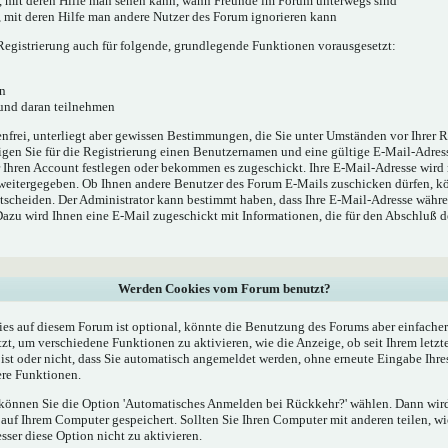
', mit deren Hilfe man sehen kann, wann Freunde im Forum unterwegs sind
e', mit deren Hilfe man andere Nutzer des Forum ignorieren kann
egistrierung auch für folgende, grundlegende Funktionen vorausgesetzt:
n
 und daran teilnehmen
enfrei, unterliegt aber gewissen Bestimmungen, die Sie unter Umständen vor Ihrer R
gen Sie für die Registrierung einen Benutzernamen und eine gültige E-Mail-Adress
r Ihren Account festlegen oder bekommen es zugeschickt. Ihre E-Mail-Adresse wird
 weitergegeben. Ob Ihnen andere Benutzer des Forum E-Mails zuschicken dürfen, kö
ntscheiden. Der Administrator kann bestimmt haben, dass Ihre E-Mail-Adresse währe
 Dazu wird Ihnen eine E-Mail zugeschickt mit Informationen, die für den Abschluß 
Werden Cookies vom Forum benutzt?
s auf diesem Forum ist optional, könnte die Benutzung des Forums aber einfache
t, um verschiedene Funktionen zu aktivieren, wie die Anzeige, ob seit Ihrem letzt
st oder nicht, dass Sie automatisch angemeldet werden, ohne erneute Eingabe Ih
re Funktionen.
, können Sie die Option 'Automatisches Anmelden bei Rückkehr?' wählen. Dann wi
uf Ihrem Computer gespeichert. Sollten Sie Ihren Computer mit anderen teilen, wie
esser diese Option nicht zu aktivieren.