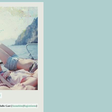
Hallo Gast [
Anmelden
|
Registrieren
]