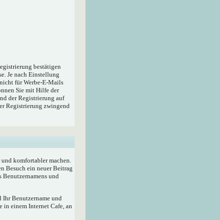
egistrierung bestätigen
e. Je nach Einstellung
 nicht für Werbe-E-Mails
nnen Sie mit Hilfe der
nd der Registrierung auf
der Registrierung zwingend
r und komfortabler machen.
en Besuch ein neuer Beitrag
res Benutzernamens und
rd Ihr Benutzername und
 in einem Internet Cafe, an