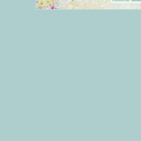
Forensoftware:
Burni