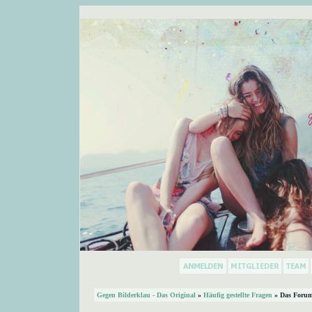
Gegen Bilderklau - Das Original
»
Häufig gestellte Fragen
» Das Forum