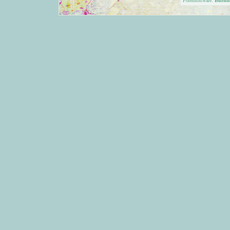
Forensoftware:
Burni