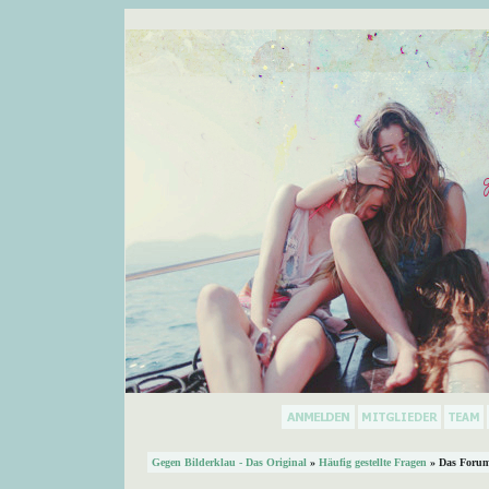
Gegen Bilderklau - Das Original
»
Häufig gestellte Fragen
» Das Forum