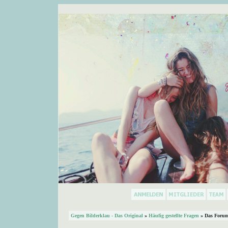
Gegen Bilderklau - Das Original
»
Häufig gestellte Fragen
» Das Forum