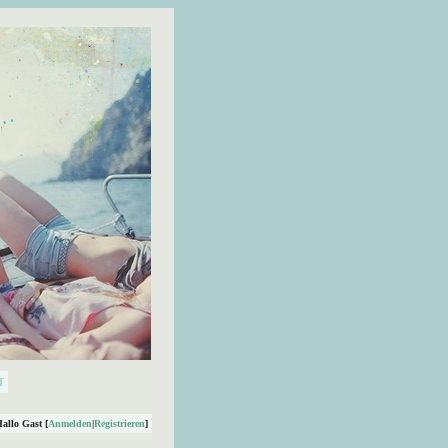
Hallo Gast [
Anmelden
|
Registrieren
]