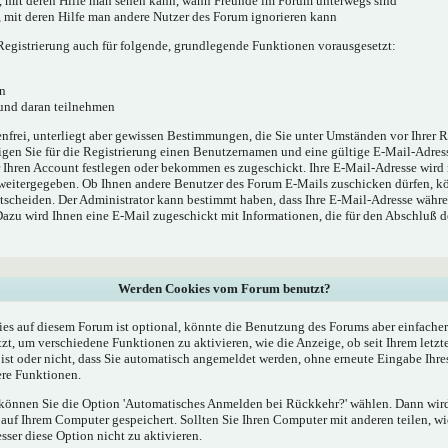
', mit deren Hilfe man sehen kann, wann Freunde im Forum unterwegs sind
e', mit deren Hilfe man andere Nutzer des Forum ignorieren kann
egistrierung auch für folgende, grundlegende Funktionen vorausgesetzt:
n
 und daran teilnehmen
enfrei, unterliegt aber gewissen Bestimmungen, die Sie unter Umständen vor Ihrer R
gen Sie für die Registrierung einen Benutzernamen und eine gültige E-Mail-Adress
r Ihren Account festlegen oder bekommen es zugeschickt. Ihre E-Mail-Adresse wird
 weitergegeben. Ob Ihnen andere Benutzer des Forum E-Mails zuschicken dürfen, kö
ntscheiden. Der Administrator kann bestimmt haben, dass Ihre E-Mail-Adresse währe
 Dazu wird Ihnen eine E-Mail zugeschickt mit Informationen, die für den Abschluß 
Werden Cookies vom Forum benutzt?
s auf diesem Forum ist optional, könnte die Benutzung des Forums aber einfache
t, um verschiedene Funktionen zu aktivieren, wie die Anzeige, ob seit Ihrem letzt
st oder nicht, dass Sie automatisch angemeldet werden, ohne erneute Eingabe Ih
re Funktionen.
, können Sie die Option 'Automatisches Anmelden bei Rückkehr?' wählen. Dann wi
uf Ihrem Computer gespeichert. Sollten Sie Ihren Computer mit anderen teilen, wie
esser diese Option nicht zu aktivieren.