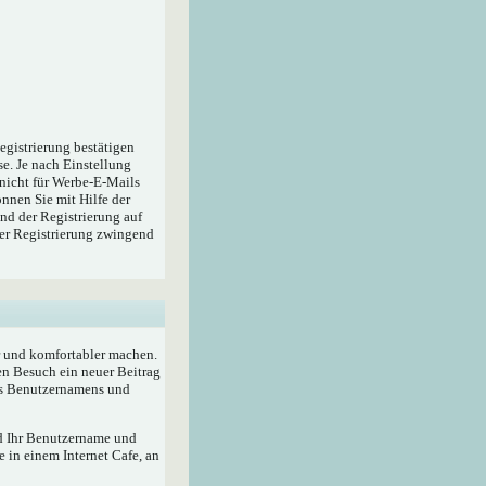
egistrierung bestätigen
e. Je nach Einstellung
 nicht für Werbe-E-Mails
nnen Sie mit Hilfe der
nd der Registrierung auf
der Registrierung zwingend
r und komfortabler machen.
en Besuch ein neuer Beitrag
res Benutzernamens und
rd Ihr Benutzername und
 in einem Internet Cafe, an