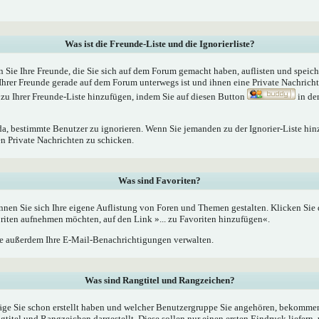
Was ist die Freunde-Liste und die Ignorierliste?
n Sie Ihre Freunde, die Sie sich auf dem Forum gemacht haben, auflisten und speic
Ihrer Freunde gerade auf dem Forum unterwegs ist und ihnen eine Private Nachrich
zu Ihrer Freunde-Liste hinzufügen, indem Sie auf diesen Button
in de
 da, bestimmte Benutzer zu ignorieren. Wenn Sie jemanden zu der Ignorier-Liste hin
en Private Nachrichten zu schicken.
Was sind Favoriten?
nnen Sie sich Ihre eigene Auflistung von Foren und Themen gestalten. Klicken Sie
oriten aufnehmen möchten, auf den Link »... zu Favoriten hinzufügen«.
 außerdem Ihre E-Mail-Benachrichtigungen verwalten.
Was sind Rangtitel und Rangzeichen?
äge Sie schon erstellt haben und welcher Benutzergruppe Sie angehören, bekommen
tel und Rangzeichen dargestellt. Diese sollen nur einen ersten Eindruck liefern, 