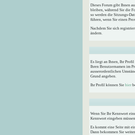
Dieses Forum gibt Ihnen au
bleiben, während Sie die F
so werden die Sitzungs-Dat
führen, wenn Sie einen Pro
Nachdem Sie sich registrie
ändern.
Es liegt an Ihnen, Ihr Profi
Ihren Benutzernamen im Pro
ausserordentlichen Umständ
Grund angeben.
Ihr Profil können Sie
hier
be
Wenn Sie Ihr Kennwort einm
Kennwort eingeben müssen
Es kommt eine Seite mit ei
Dann bekommen Sie weitere