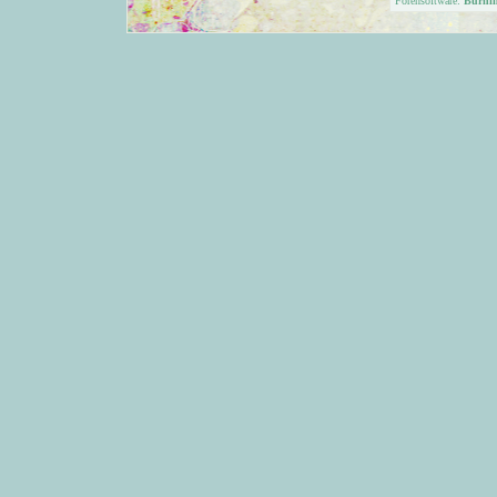
Forensoftware:
Burni