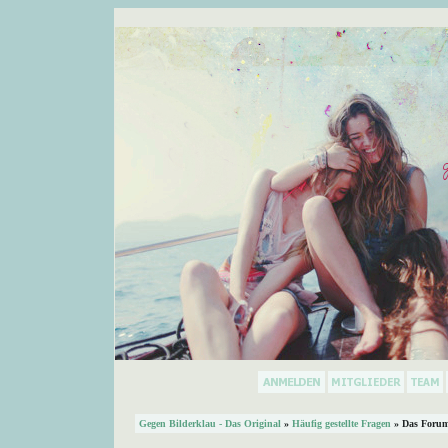
Gegen Bilderklau - Das Original
»
Häufig gestellte Fragen
» Das Forum