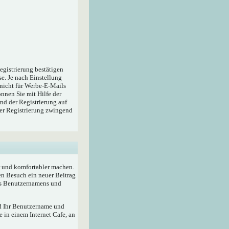
egistrierung bestätigen
e. Je nach Einstellung
 nicht für Werbe-E-Mails
nnen Sie mit Hilfe der
nd der Registrierung auf
der Registrierung zwingend
r und komfortabler machen.
en Besuch ein neuer Beitrag
res Benutzernamens und
rd Ihr Benutzername und
 in einem Internet Cafe, an