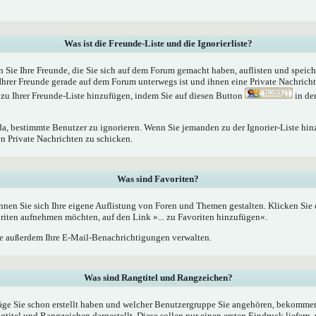
Was ist die Freunde-Liste und die Ignorierliste?
n Sie Ihre Freunde, die Sie sich auf dem Forum gemacht haben, auflisten und speic
Ihrer Freunde gerade auf dem Forum unterwegs ist und ihnen eine Private Nachrich
zu Ihrer Freunde-Liste hinzufügen, indem Sie auf diesen Button
in de
 da, bestimmte Benutzer zu ignorieren. Wenn Sie jemanden zu der Ignorier-Liste hin
en Private Nachrichten zu schicken.
Was sind Favoriten?
nnen Sie sich Ihre eigene Auflistung von Foren und Themen gestalten. Klicken Sie
oriten aufnehmen möchten, auf den Link »... zu Favoriten hinzufügen«.
 außerdem Ihre E-Mail-Benachrichtigungen verwalten.
Was sind Rangtitel und Rangzeichen?
äge Sie schon erstellt haben und welcher Benutzergruppe Sie angehören, bekommen
tel und Rangzeichen dargestellt. Diese sollen nur einen ersten Eindruck liefern, 