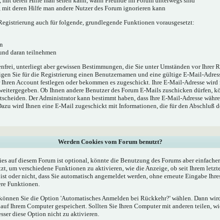
', mit deren Hilfe man sehen kann, wann Freunde im Forum unterwegs sind
e', mit deren Hilfe man andere Nutzer des Forum ignorieren kann
egistrierung auch für folgende, grundlegende Funktionen vorausgesetzt:
n
 und daran teilnehmen
enfrei, unterliegt aber gewissen Bestimmungen, die Sie unter Umständen vor Ihrer R
gen Sie für die Registrierung einen Benutzernamen und eine gültige E-Mail-Adress
r Ihren Account festlegen oder bekommen es zugeschickt. Ihre E-Mail-Adresse wird
 weitergegeben. Ob Ihnen andere Benutzer des Forum E-Mails zuschicken dürfen, kö
ntscheiden. Der Administrator kann bestimmt haben, dass Ihre E-Mail-Adresse währe
 Dazu wird Ihnen eine E-Mail zugeschickt mit Informationen, die für den Abschluß 
Werden Cookies vom Forum benutzt?
s auf diesem Forum ist optional, könnte die Benutzung des Forums aber einfache
t, um verschiedene Funktionen zu aktivieren, wie die Anzeige, ob seit Ihrem letzt
st oder nicht, dass Sie automatisch angemeldet werden, ohne erneute Eingabe Ih
re Funktionen.
, können Sie die Option 'Automatisches Anmelden bei Rückkehr?' wählen. Dann wi
uf Ihrem Computer gespeichert. Sollten Sie Ihren Computer mit anderen teilen, wie
esser diese Option nicht zu aktivieren.