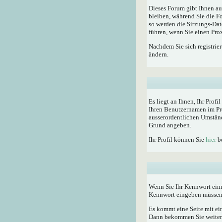
Dieses Forum gibt Ihnen au
bleiben, während Sie die F
so werden die Sitzungs-Dat
führen, wenn Sie einen Pro
Nachdem Sie sich registrie
ändern.
Es liegt an Ihnen, Ihr Profi
Ihren Benutzernamen im Pro
ausserordentlichen Umständ
Grund angeben.
Ihr Profil können Sie
hier
be
Wenn Sie Ihr Kennwort einm
Kennwort eingeben müssen
Es kommt eine Seite mit ei
Dann bekommen Sie weitere