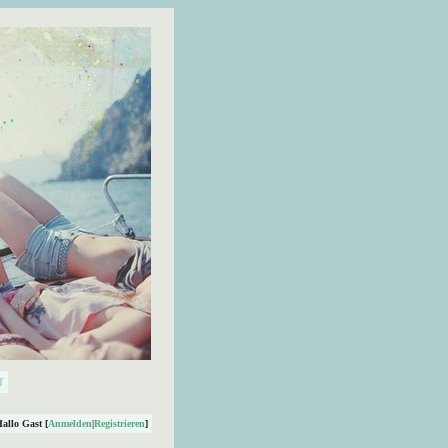
Hallo Gast [
Anmelden
|
Registrieren
]