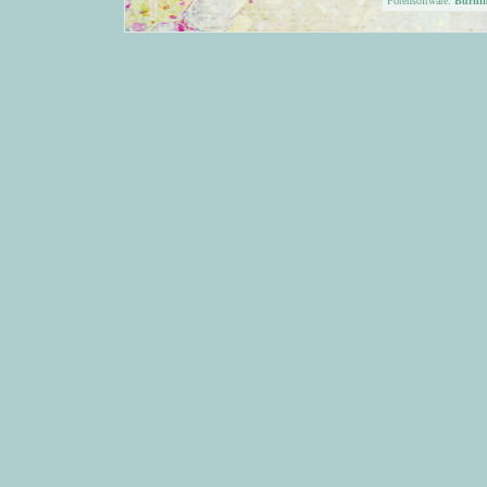
Forensoftware:
Burni