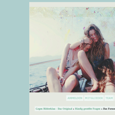
Gegen Bilderklau - Das Original
»
Häufig gestellte Fragen
» Das Forum