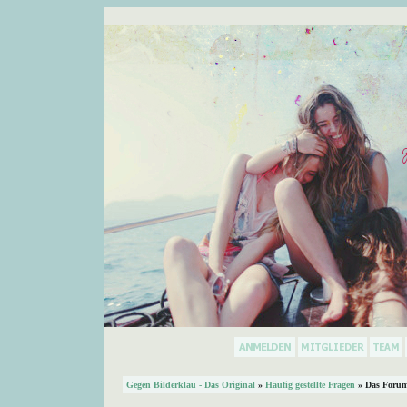
Gegen Bilderklau - Das Original
»
Häufig gestellte Fragen
» Das Forum