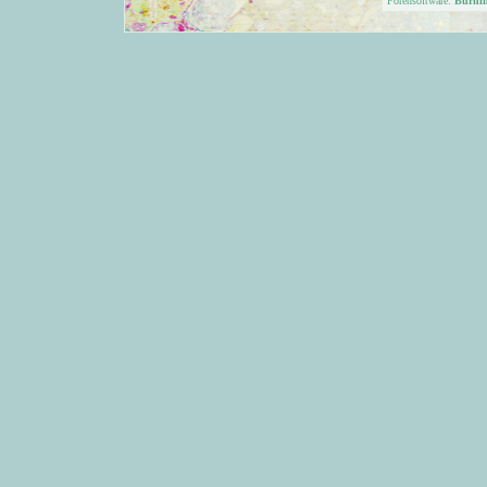
Forensoftware:
Burni