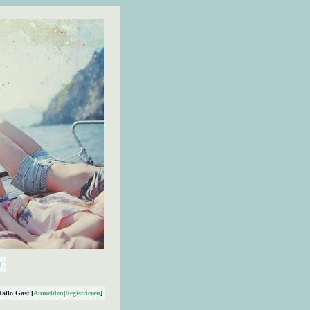
Hallo Gast [
Anmelden
|
Registrieren
]