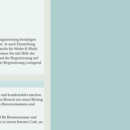
egistrierung bestätigen
e. Je nach Einstellung
 nicht für Werbe-E-Mails
nnen Sie mit Hilfe der
nd der Registrierung auf
der Registrierung zwingend
r und komfortabler machen.
en Besuch ein neuer Beitrag
res Benutzernamens und
rd Ihr Benutzername und
 in einem Internet Cafe, an