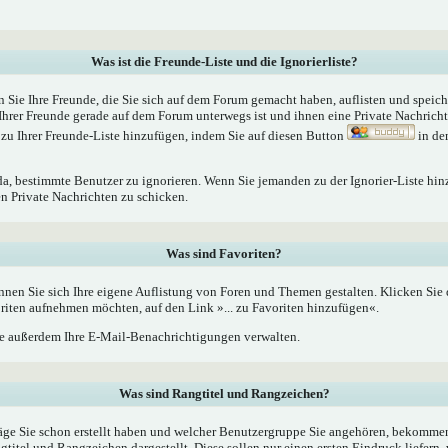
Was ist die Freunde-Liste und die Ignorierliste?
n Sie Ihre Freunde, die Sie sich auf dem Forum gemacht haben, auflisten und speic
Ihrer Freunde gerade auf dem Forum unterwegs ist und ihnen eine Private Nachrich
zu Ihrer Freunde-Liste hinzufügen, indem Sie auf diesen Button
in de
 da, bestimmte Benutzer zu ignorieren. Wenn Sie jemanden zu der Ignorier-Liste hin
en Private Nachrichten zu schicken.
Was sind Favoriten?
nnen Sie sich Ihre eigene Auflistung von Foren und Themen gestalten. Klicken Sie
oriten aufnehmen möchten, auf den Link »... zu Favoriten hinzufügen«.
 außerdem Ihre E-Mail-Benachrichtigungen verwalten.
Was sind Rangtitel und Rangzeichen?
äge Sie schon erstellt haben und welcher Benutzergruppe Sie angehören, bekommen
tel und Rangzeichen dargestellt. Diese sollen nur einen ersten Eindruck liefern, 