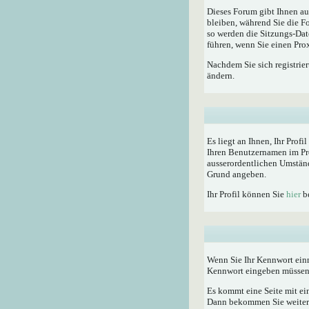
Dieses Forum gibt Ihnen au
bleiben, während Sie die F
so werden die Sitzungs-Dat
führen, wenn Sie einen Pro
Nachdem Sie sich registrie
ändern.
Es liegt an Ihnen, Ihr Profi
Ihren Benutzernamen im Pro
ausserordentlichen Umständ
Grund angeben.
Ihr Profil können Sie
hier
be
Wenn Sie Ihr Kennwort einm
Kennwort eingeben müssen
Es kommt eine Seite mit ei
Dann bekommen Sie weitere