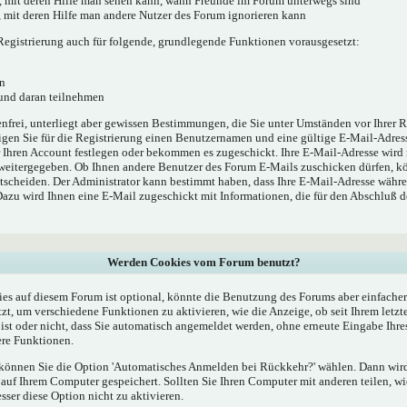
', mit deren Hilfe man sehen kann, wann Freunde im Forum unterwegs sind
e', mit deren Hilfe man andere Nutzer des Forum ignorieren kann
egistrierung auch für folgende, grundlegende Funktionen vorausgesetzt:
n
 und daran teilnehmen
enfrei, unterliegt aber gewissen Bestimmungen, die Sie unter Umständen vor Ihrer R
gen Sie für die Registrierung einen Benutzernamen und eine gültige E-Mail-Adress
r Ihren Account festlegen oder bekommen es zugeschickt. Ihre E-Mail-Adresse wird
 weitergegeben. Ob Ihnen andere Benutzer des Forum E-Mails zuschicken dürfen, kö
ntscheiden. Der Administrator kann bestimmt haben, dass Ihre E-Mail-Adresse währe
 Dazu wird Ihnen eine E-Mail zugeschickt mit Informationen, die für den Abschluß 
Werden Cookies vom Forum benutzt?
s auf diesem Forum ist optional, könnte die Benutzung des Forums aber einfache
t, um verschiedene Funktionen zu aktivieren, wie die Anzeige, ob seit Ihrem letzt
st oder nicht, dass Sie automatisch angemeldet werden, ohne erneute Eingabe Ih
re Funktionen.
, können Sie die Option 'Automatisches Anmelden bei Rückkehr?' wählen. Dann wi
uf Ihrem Computer gespeichert. Sollten Sie Ihren Computer mit anderen teilen, wie
esser diese Option nicht zu aktivieren.