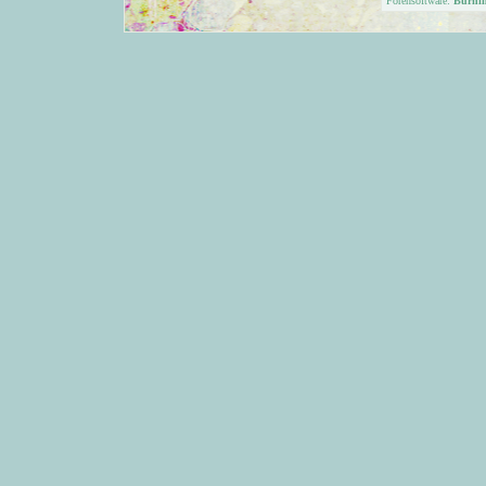
Forensoftware:
Burni