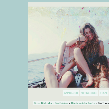
Gegen Bilderklau - Das Original
»
Häufig gestellte Fragen
» Das Forum