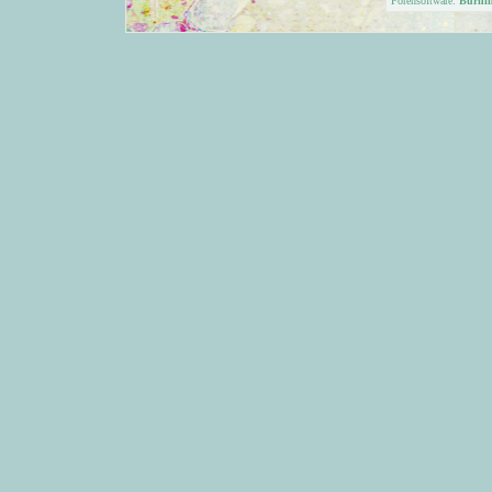
Forensoftware:
Burni