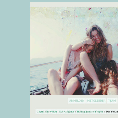
Gegen Bilderklau - Das Original
»
Häufig gestellte Fragen
» Das Forum