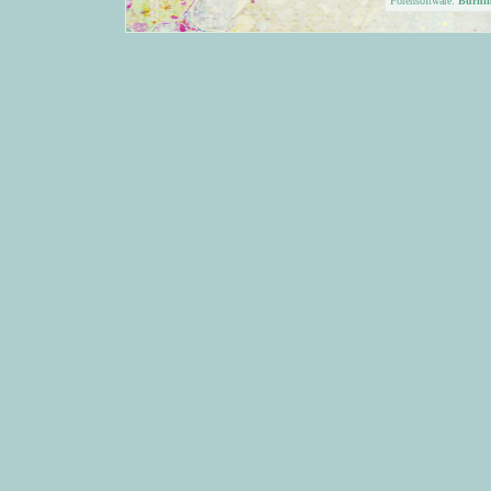
Forensoftware:
Burni