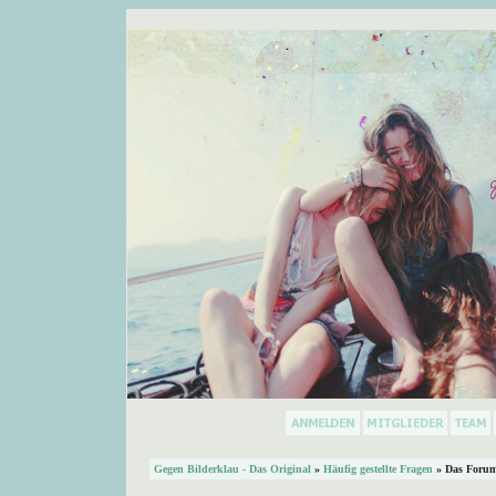
Gegen Bilderklau - Das Original
»
Häufig gestellte Fragen
» Das Forum