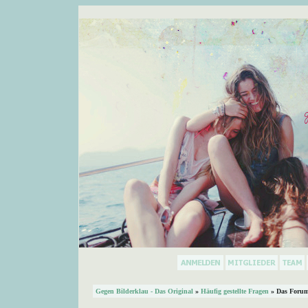
Gegen Bilderklau - Das Original
»
Häufig gestellte Fragen
» Das Forum