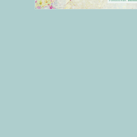
Forensoftware:
Burni