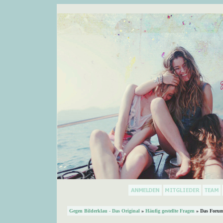
Gegen Bilderklau - Das Original
»
Häufig gestellte Fragen
» Das Forum