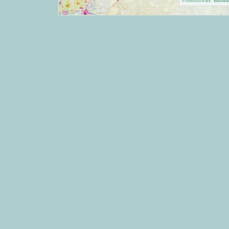
Forensoftware:
Burni