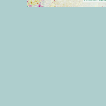
Forensoftware:
Burni