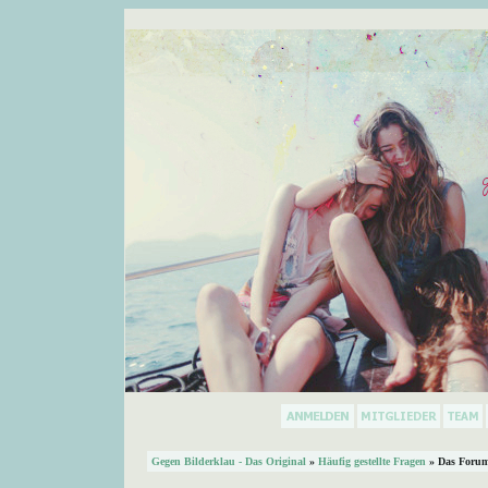
Gegen Bilderklau - Das Original
»
Häufig gestellte Fragen
» Das Forum