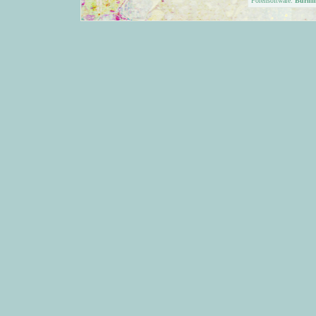
Forensoftware:
Burni