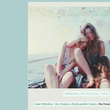
Gegen Bilderklau - Das Original
»
Häufig gestellte Fragen
» Das Forum