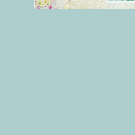
Forensoftware:
Burni