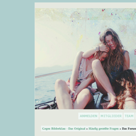
Gegen Bilderklau - Das Original
»
Häufig gestellte Fragen
» Das Forum