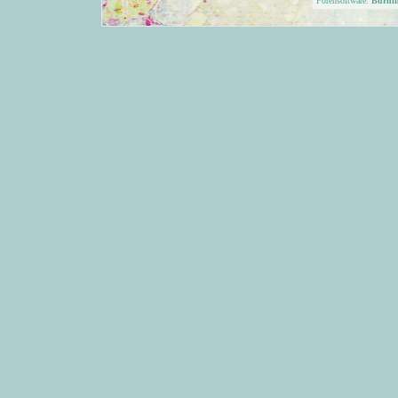
Forensoftware:
Burni