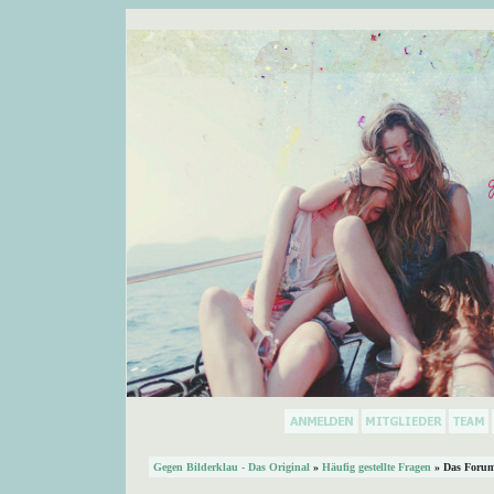
Gegen Bilderklau - Das Original
»
Häufig gestellte Fragen
» Das Forum