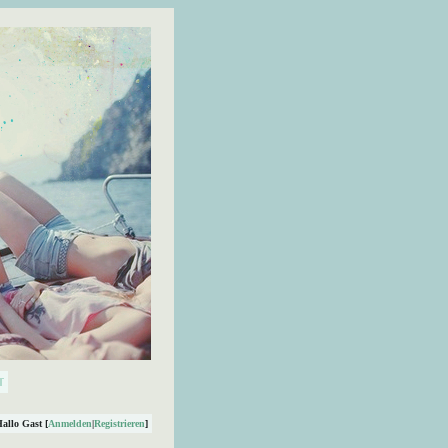
Hallo Gast [
Anmelden
|
Registrieren
]