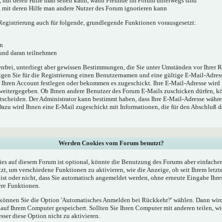
', mit deren Hilfe man sehen kann, wann Freunde im Forum unterwegs sind
e', mit deren Hilfe man andere Nutzer des Forum ignorieren kann
egistrierung auch für folgende, grundlegende Funktionen vorausgesetzt:
n
 und daran teilnehmen
enfrei, unterliegt aber gewissen Bestimmungen, die Sie unter Umständen vor Ihrer R
gen Sie für die Registrierung einen Benutzernamen und eine gültige E-Mail-Adress
r Ihren Account festlegen oder bekommen es zugeschickt. Ihre E-Mail-Adresse wird
 weitergegeben. Ob Ihnen andere Benutzer des Forum E-Mails zuschicken dürfen, kö
ntscheiden. Der Administrator kann bestimmt haben, dass Ihre E-Mail-Adresse währe
 Dazu wird Ihnen eine E-Mail zugeschickt mit Informationen, die für den Abschluß 
Werden Cookies vom Forum benutzt?
s auf diesem Forum ist optional, könnte die Benutzung des Forums aber einfache
t, um verschiedene Funktionen zu aktivieren, wie die Anzeige, ob seit Ihrem letzt
st oder nicht, dass Sie automatisch angemeldet werden, ohne erneute Eingabe Ih
re Funktionen.
, können Sie die Option 'Automatisches Anmelden bei Rückkehr?' wählen. Dann wi
uf Ihrem Computer gespeichert. Sollten Sie Ihren Computer mit anderen teilen, wie
esser diese Option nicht zu aktivieren.