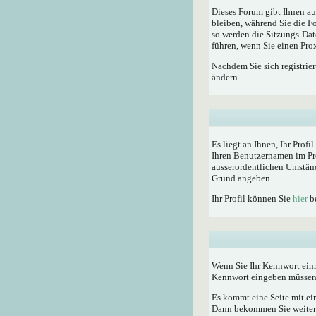
Dieses Forum gibt Ihnen au
bleiben, während Sie die F
so werden die Sitzungs-Dat
führen, wenn Sie einen Pro
Nachdem Sie sich registrie
ändern.
Es liegt an Ihnen, Ihr Profi
Ihren Benutzernamen im Pro
ausserordentlichen Umständ
Grund angeben.
Ihr Profil können Sie
hier
be
Wenn Sie Ihr Kennwort einm
Kennwort eingeben müssen
Es kommt eine Seite mit ei
Dann bekommen Sie weitere