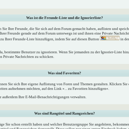
Was ist die Freunde-Liste und die Ignorierliste?
n Sie Ihre Freunde, die Sie sich auf dem Forum gemacht haben, auflisten und speic
Ihrer Freunde gerade auf dem Forum unterwegs ist und ihnen eine Private Nachrich
zu Ihrer Freunde-Liste hinzufügen, indem Sie auf diesen Button
in de
 da, bestimmte Benutzer zu ignorieren. Wenn Sie jemanden zu der Ignorier-Liste hin
en Private Nachrichten zu schicken.
Was sind Favoriten?
nnen Sie sich Ihre eigene Auflistung von Foren und Themen gestalten. Klicken Sie
oriten aufnehmen möchten, auf den Link »... zu Favoriten hinzufügen«.
 außerdem Ihre E-Mail-Benachrichtigungen verwalten.
Was sind Rangtitel und Rangzeichen?
äge Sie schon erstellt haben und welcher Benutzergruppe Sie angehören, bekommen
tel und Rangzeichen dargestellt. Diese sollen nur einen ersten Eindruck liefern, 