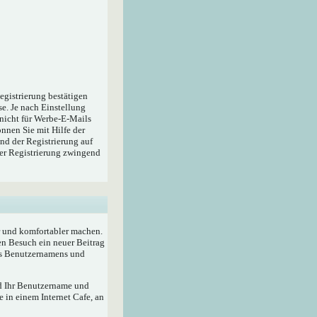
egistrierung bestätigen
e. Je nach Einstellung
 nicht für Werbe-E-Mails
nnen Sie mit Hilfe der
nd der Registrierung auf
der Registrierung zwingend
r und komfortabler machen.
en Besuch ein neuer Beitrag
res Benutzernamens und
rd Ihr Benutzername und
 in einem Internet Cafe, an