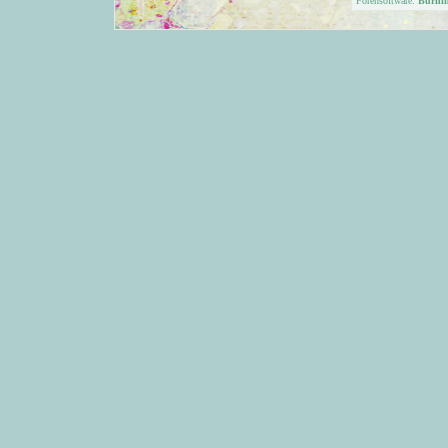
Forensoftware:
Burni