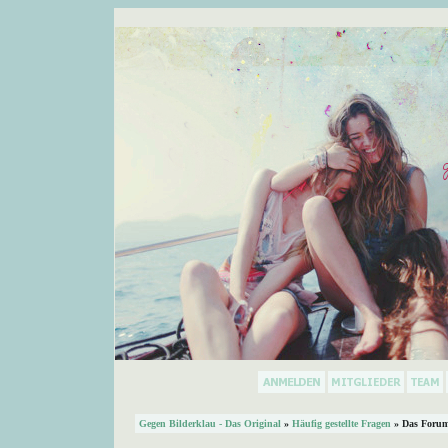
Gegen Bilderklau - Das Original
»
Häufig gestellte Fragen
» Das Forum