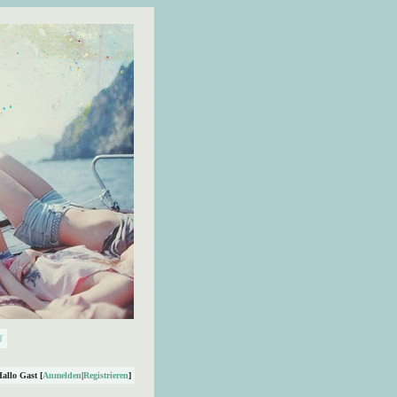
Hallo Gast [
Anmelden
|
Registrieren
]