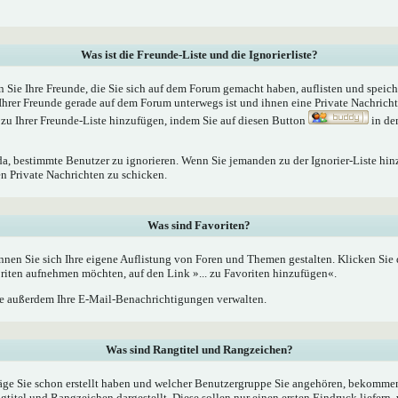
Was ist die Freunde-Liste und die Ignorierliste?
n Sie Ihre Freunde, die Sie sich auf dem Forum gemacht haben, auflisten und speic
Ihrer Freunde gerade auf dem Forum unterwegs ist und ihnen eine Private Nachrich
zu Ihrer Freunde-Liste hinzufügen, indem Sie auf diesen Button
in de
 da, bestimmte Benutzer zu ignorieren. Wenn Sie jemanden zu der Ignorier-Liste hin
en Private Nachrichten zu schicken.
Was sind Favoriten?
nnen Sie sich Ihre eigene Auflistung von Foren und Themen gestalten. Klicken Sie
oriten aufnehmen möchten, auf den Link »... zu Favoriten hinzufügen«.
 außerdem Ihre E-Mail-Benachrichtigungen verwalten.
Was sind Rangtitel und Rangzeichen?
äge Sie schon erstellt haben und welcher Benutzergruppe Sie angehören, bekommen
tel und Rangzeichen dargestellt. Diese sollen nur einen ersten Eindruck liefern, 