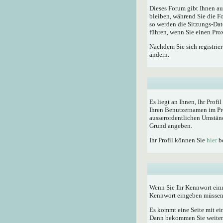
Dieses Forum gibt Ihnen au
bleiben, während Sie die F
so werden die Sitzungs-Dat
führen, wenn Sie einen Pro
Nachdem Sie sich registrie
ändern.
Es liegt an Ihnen, Ihr Profi
Ihren Benutzernamen im Pro
ausserordentlichen Umständ
Grund angeben.
Ihr Profil können Sie
hier
be
Wenn Sie Ihr Kennwort einm
Kennwort eingeben müssen
Es kommt eine Seite mit ei
Dann bekommen Sie weitere