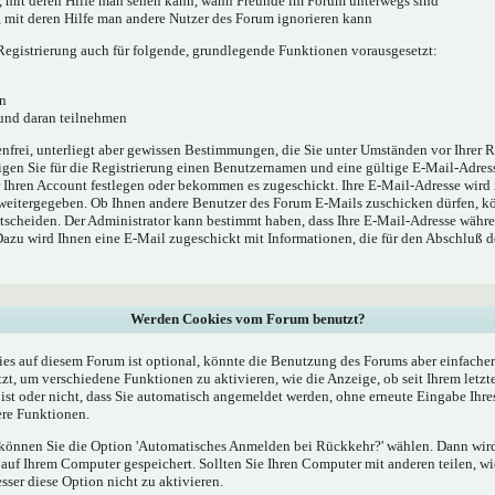
', mit deren Hilfe man sehen kann, wann Freunde im Forum unterwegs sind
e', mit deren Hilfe man andere Nutzer des Forum ignorieren kann
egistrierung auch für folgende, grundlegende Funktionen vorausgesetzt:
n
 und daran teilnehmen
enfrei, unterliegt aber gewissen Bestimmungen, die Sie unter Umständen vor Ihrer R
gen Sie für die Registrierung einen Benutzernamen und eine gültige E-Mail-Adress
r Ihren Account festlegen oder bekommen es zugeschickt. Ihre E-Mail-Adresse wird
 weitergegeben. Ob Ihnen andere Benutzer des Forum E-Mails zuschicken dürfen, kö
ntscheiden. Der Administrator kann bestimmt haben, dass Ihre E-Mail-Adresse währe
 Dazu wird Ihnen eine E-Mail zugeschickt mit Informationen, die für den Abschluß 
Werden Cookies vom Forum benutzt?
s auf diesem Forum ist optional, könnte die Benutzung des Forums aber einfache
t, um verschiedene Funktionen zu aktivieren, wie die Anzeige, ob seit Ihrem letzt
st oder nicht, dass Sie automatisch angemeldet werden, ohne erneute Eingabe Ih
re Funktionen.
, können Sie die Option 'Automatisches Anmelden bei Rückkehr?' wählen. Dann wi
uf Ihrem Computer gespeichert. Sollten Sie Ihren Computer mit anderen teilen, wie
esser diese Option nicht zu aktivieren.