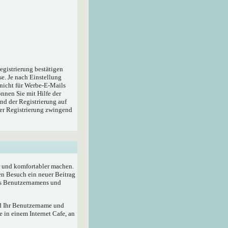
egistrierung bestätigen
e. Je nach Einstellung
 nicht für Werbe-E-Mails
nnen Sie mit Hilfe der
nd der Registrierung auf
der Registrierung zwingend
r und komfortabler machen.
en Besuch ein neuer Beitrag
res Benutzernamens und
rd Ihr Benutzername und
 in einem Internet Cafe, an