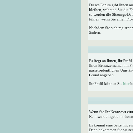
Dieses Forum gibt Ihnen au
bleiben, während Sie die F
so werden die Sitzungs-Dat
führen, wenn Sie einen Pro
Nachdem Sie sich registrie
ändern.
Es liegt an Ihnen, Ihr Profi
Ihren Benutzernamen im Pro
ausserordentlichen Umständ
Grund angeben.
Ihr Profil können Sie
hier
be
Wenn Sie Ihr Kennwort einm
Kennwort eingeben müssen
Es kommt eine Seite mit ei
Dann bekommen Sie weitere