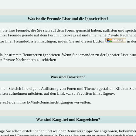
Was ist die Freunde-Liste und die Ignorierliste?
n Sie Ihre Freunde, die Sie sich auf dem Forum gemacht haben, auflisten und speic
Ihrer Freunde gerade auf dem Forum unterwegs ist und ihnen eine Private Nachrich
zu Ihrer Freunde-Liste hinzufügen, indem Sie auf diesen Button
in de
 da, bestimmte Benutzer zu ignorieren. Wenn Sie jemanden zu der Ignorier-Liste hin
en Private Nachrichten zu schicken.
Was sind Favoriten?
nnen Sie sich Ihre eigene Auflistung von Foren und Themen gestalten. Klicken Sie
oriten aufnehmen möchten, auf den Link »... zu Favoriten hinzufügen«.
 außerdem Ihre E-Mail-Benachrichtigungen verwalten.
Was sind Rangtitel und Rangzeichen?
äge Sie schon erstellt haben und welcher Benutzergruppe Sie angehören, bekommen
tel und Rangzeichen dargestellt. Diese sollen nur einen ersten Eindruck liefern, 