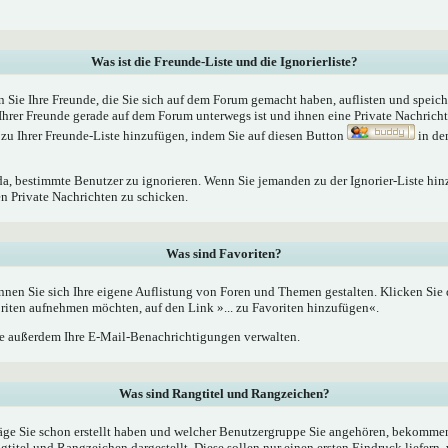
Was ist die Freunde-Liste und die Ignorierliste?
n Sie Ihre Freunde, die Sie sich auf dem Forum gemacht haben, auflisten und speic
Ihrer Freunde gerade auf dem Forum unterwegs ist und ihnen eine Private Nachrich
zu Ihrer Freunde-Liste hinzufügen, indem Sie auf diesen Button
in de
 da, bestimmte Benutzer zu ignorieren. Wenn Sie jemanden zu der Ignorier-Liste hin
en Private Nachrichten zu schicken.
Was sind Favoriten?
nnen Sie sich Ihre eigene Auflistung von Foren und Themen gestalten. Klicken Sie
oriten aufnehmen möchten, auf den Link »... zu Favoriten hinzufügen«.
 außerdem Ihre E-Mail-Benachrichtigungen verwalten.
Was sind Rangtitel und Rangzeichen?
äge Sie schon erstellt haben und welcher Benutzergruppe Sie angehören, bekommen
tel und Rangzeichen dargestellt. Diese sollen nur einen ersten Eindruck liefern, 