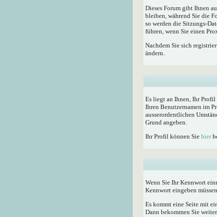
Dieses Forum gibt Ihnen au
bleiben, während Sie die F
so werden die Sitzungs-Dat
führen, wenn Sie einen Pro
Nachdem Sie sich registrie
ändern.
Es liegt an Ihnen, Ihr Profi
Ihren Benutzernamen im Pro
ausserordentlichen Umständ
Grund angeben.
Ihr Profil können Sie
hier
be
Wenn Sie Ihr Kennwort einm
Kennwort eingeben müssen
Es kommt eine Seite mit ei
Dann bekommen Sie weitere