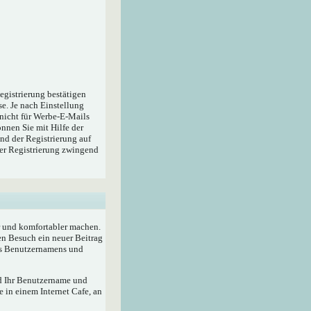
egistrierung bestätigen
e. Je nach Einstellung
 nicht für Werbe-E-Mails
nnen Sie mit Hilfe der
nd der Registrierung auf
der Registrierung zwingend
r und komfortabler machen.
en Besuch ein neuer Beitrag
res Benutzernamens und
rd Ihr Benutzername und
 in einem Internet Cafe, an