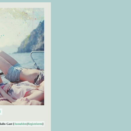
Hallo Gast [
Anmelden
|
Registrieren
]