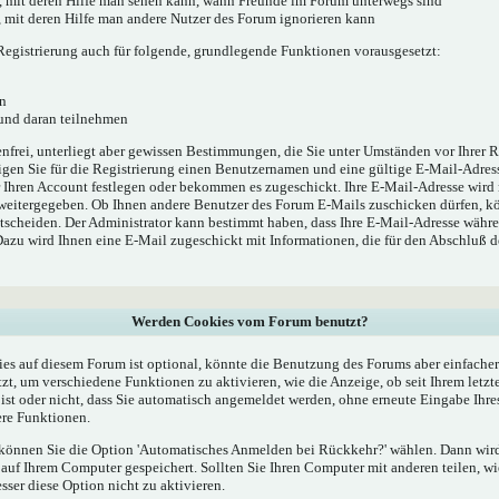
', mit deren Hilfe man sehen kann, wann Freunde im Forum unterwegs sind
e', mit deren Hilfe man andere Nutzer des Forum ignorieren kann
egistrierung auch für folgende, grundlegende Funktionen vorausgesetzt:
n
 und daran teilnehmen
enfrei, unterliegt aber gewissen Bestimmungen, die Sie unter Umständen vor Ihrer R
gen Sie für die Registrierung einen Benutzernamen und eine gültige E-Mail-Adress
r Ihren Account festlegen oder bekommen es zugeschickt. Ihre E-Mail-Adresse wird
 weitergegeben. Ob Ihnen andere Benutzer des Forum E-Mails zuschicken dürfen, kö
ntscheiden. Der Administrator kann bestimmt haben, dass Ihre E-Mail-Adresse währe
 Dazu wird Ihnen eine E-Mail zugeschickt mit Informationen, die für den Abschluß 
Werden Cookies vom Forum benutzt?
s auf diesem Forum ist optional, könnte die Benutzung des Forums aber einfache
t, um verschiedene Funktionen zu aktivieren, wie die Anzeige, ob seit Ihrem letzt
st oder nicht, dass Sie automatisch angemeldet werden, ohne erneute Eingabe Ih
re Funktionen.
, können Sie die Option 'Automatisches Anmelden bei Rückkehr?' wählen. Dann wi
uf Ihrem Computer gespeichert. Sollten Sie Ihren Computer mit anderen teilen, wie
esser diese Option nicht zu aktivieren.