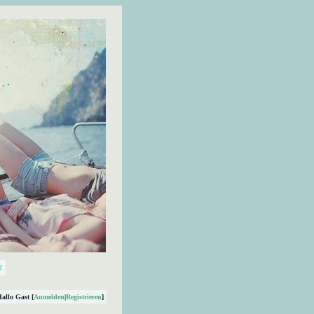
Hallo Gast [
Anmelden
|
Registrieren
]