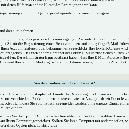
', mit deren Hilfe man sehen kann, wann Freunde im Forum unterwegs sind
e', mit deren Hilfe man andere Nutzer des Forum ignorieren kann
egistrierung auch für folgende, grundlegende Funktionen vorausgesetzt:
n
 und daran teilnehmen
enfrei, unterliegt aber gewissen Bestimmungen, die Sie unter Umständen vor Ihrer R
gen Sie für die Registrierung einen Benutzernamen und eine gültige E-Mail-Adress
r Ihren Account festlegen oder bekommen es zugeschickt. Ihre E-Mail-Adresse wird
 weitergegeben. Ob Ihnen andere Benutzer des Forum E-Mails zuschicken dürfen, kö
ntscheiden. Der Administrator kann bestimmt haben, dass Ihre E-Mail-Adresse währe
 Dazu wird Ihnen eine E-Mail zugeschickt mit Informationen, die für den Abschluß 
Werden Cookies vom Forum benutzt?
s auf diesem Forum ist optional, könnte die Benutzung des Forums aber einfache
t, um verschiedene Funktionen zu aktivieren, wie die Anzeige, ob seit Ihrem letzt
st oder nicht, dass Sie automatisch angemeldet werden, ohne erneute Eingabe Ih
re Funktionen.
, können Sie die Option 'Automatisches Anmelden bei Rückkehr?' wählen. Dann wi
uf Ihrem Computer gespeichert. Sollten Sie Ihren Computer mit anderen teilen, wie
esser diese Option nicht zu aktivieren.