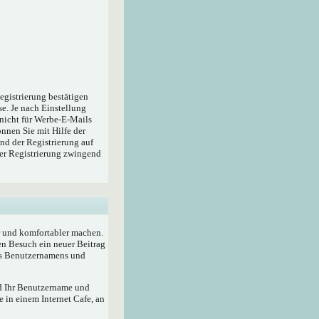
egistrierung bestätigen
e. Je nach Einstellung
 nicht für Werbe-E-Mails
nnen Sie mit Hilfe der
nd der Registrierung auf
der Registrierung zwingend
r und komfortabler machen.
en Besuch ein neuer Beitrag
res Benutzernamens und
rd Ihr Benutzername und
 in einem Internet Cafe, an