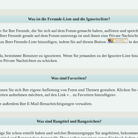
Was ist die Freunde-Liste und die Ignorierliste?
n Sie Ihre Freunde, die Sie sich auf dem Forum gemacht haben, auflisten und speic
Ihrer Freunde gerade auf dem Forum unterwegs ist und ihnen eine Private Nachrich
zu Ihrer Freunde-Liste hinzufügen, indem Sie auf diesen Button
in de
 da, bestimmte Benutzer zu ignorieren. Wenn Sie jemanden zu der Ignorier-Liste hin
en Private Nachrichten zu schicken.
Was sind Favoriten?
nnen Sie sich Ihre eigene Auflistung von Foren und Themen gestalten. Klicken Sie
oriten aufnehmen möchten, auf den Link »... zu Favoriten hinzufügen«.
 außerdem Ihre E-Mail-Benachrichtigungen verwalten.
Was sind Rangtitel und Rangzeichen?
äge Sie schon erstellt haben und welcher Benutzergruppe Sie angehören, bekommen
tel und Rangzeichen dargestellt. Diese sollen nur einen ersten Eindruck liefern, 