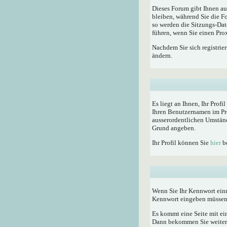
Dieses Forum gibt Ihnen au
bleiben, während Sie die F
so werden die Sitzungs-Dat
führen, wenn Sie einen Pro
Nachdem Sie sich registrie
ändern.
Es liegt an Ihnen, Ihr Profi
Ihren Benutzernamen im Pro
ausserordentlichen Umständ
Grund angeben.
Ihr Profil können Sie
hier
be
Wenn Sie Ihr Kennwort einm
Kennwort eingeben müssen
Es kommt eine Seite mit ei
Dann bekommen Sie weitere