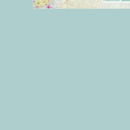
Forensoftware:
Burni