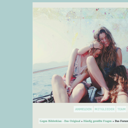
Gegen Bilderklau - Das Original
»
Häufig gestellte Fragen
» Das Forum