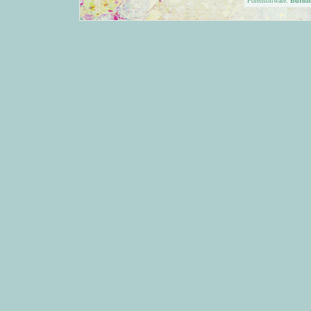
Forensoftware:
Burni