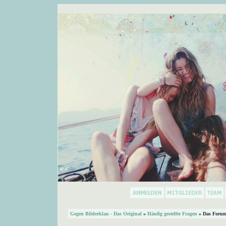
Gegen Bilderklau - Das Original
»
Häufig gestellte Fragen
» Das Forum