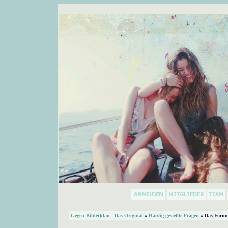
Gegen Bilderklau - Das Original
»
Häufig gestellte Fragen
» Das Forum