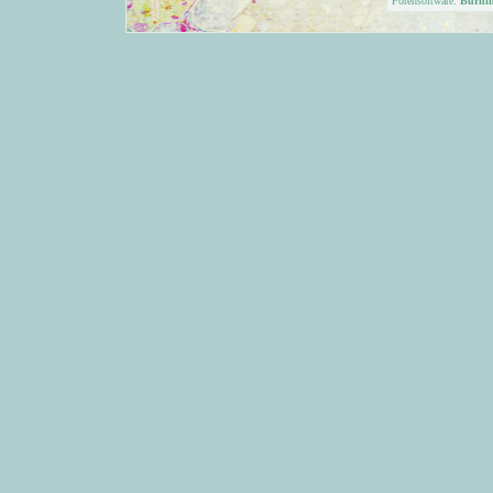
Forensoftware:
Burni