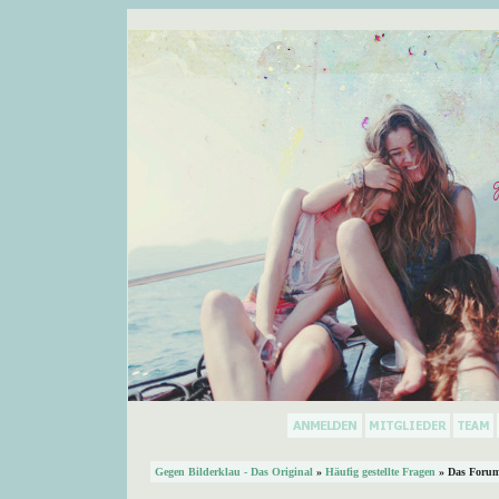
Gegen Bilderklau - Das Original
»
Häufig gestellte Fragen
» Das Forum