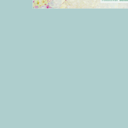
Forensoftware:
Burni