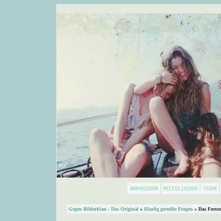
Gegen Bilderklau - Das Original
»
Häufig gestellte Fragen
» Das Forum