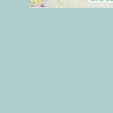
Forensoftware:
Burni