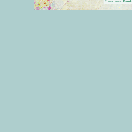
Forensoftware:
Burni