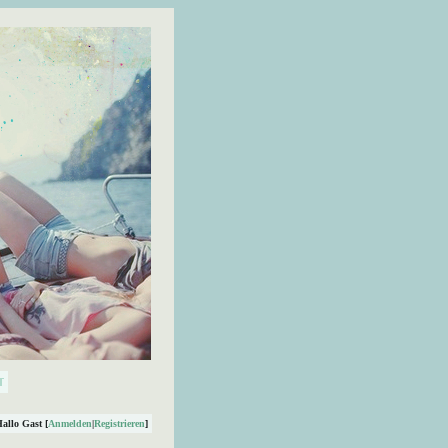
Hallo Gast [
Anmelden
|
Registrieren
]