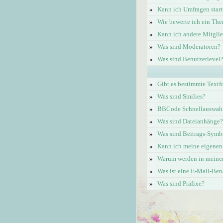
»
Kann ich Umfragen start
»
Wie bewerte ich ein Th
»
Kann ich andere Mitgli
»
Was sind Moderatoren?
»
Was sind Benutzerlevel
»
Gibt es bestimmte Textf
»
Was sind Smilies?
»
BBCode Schnellauswahl 
»
Was sind Dateianhänge?
»
Was sind Beitrags-Symb
»
Kann ich meine eigenen
»
Warum werden in meinem
»
Was ist eine E-Mail-Be
»
Was sind Präfixe?