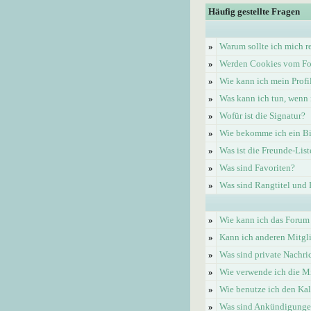
Häufig gestellte Fragen
»
Warum sollte ich mich re
»
Werden Cookies vom Fo
»
Wie kann ich mein Profi
»
Was kann ich tun, wenn 
»
Wofür ist die Signatur?
»
Wie bekomme ich ein Bi
»
Was ist die Freunde-List
»
Was sind Favoriten?
»
Was sind Rangtitel und
»
Wie kann ich das Forum
»
Kann ich anderen Mitgl
»
Was sind private Nachri
»
Wie verwende ich die Mi
»
Wie benutze ich den Ka
»
Was sind Ankündigung