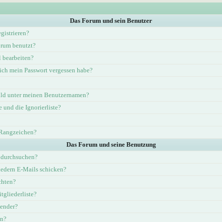
Das Forum und sein Benutzer
gistrieren?
rum benutzt?
l bearbeiten?
ich mein Passwort vergessen habe?
ld unter meinen Benutzernamen?
e und die Ignorierliste?
 Rangzeichen?
Das Forum und seine Benutzung
 durchsuchen?
iedern E-Mails schicken?
chten?
tgliederliste?
lender?
en?