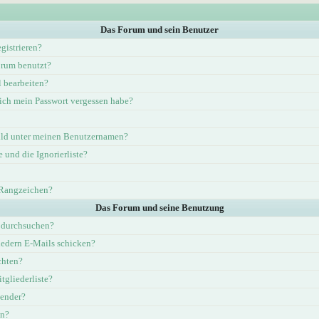
Das Forum und sein Benutzer
gistrieren?
rum benutzt?
l bearbeiten?
ich mein Passwort vergessen habe?
ld unter meinen Benutzernamen?
e und die Ignorierliste?
 Rangzeichen?
Das Forum und seine Benutzung
 durchsuchen?
iedern E-Mails schicken?
chten?
tgliederliste?
lender?
en?