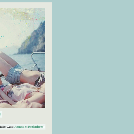
Hallo Gast [
Anmelden
|
Registrieren
]