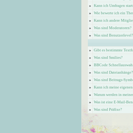
»
Kann ich Umfragen start
»
Wie bewerte ich ein Th
»
Kann ich andere Mitgli
»
Was sind Moderatoren?
»
Was sind Benutzerlevel
»
Gibt es bestimmte Textf
»
Was sind Smilies?
»
BBCode Schnellauswahl 
»
Was sind Dateianhänge?
»
Was sind Beitrags-Symb
»
Kann ich meine eigenen
»
Warum werden in meinem
»
Was ist eine E-Mail-Be
»
Was sind Präfixe?