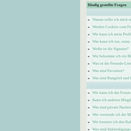
Häufig gestellte Fragen
»
Warum sollte ich mich re
»
Werden Cookies vom Fo
»
Wie kann ich mein Profi
»
Was kann ich tun, wenn 
»
Wofür ist die Signatur?
»
Wie bekomme ich ein Bi
»
Was ist die Freunde-List
»
Was sind Favoriten?
»
Was sind Rangtitel und
»
Wie kann ich das Forum
»
Kann ich anderen Mitgl
»
Was sind private Nachri
»
Wie verwende ich die Mi
»
Wie benutze ich den Ka
»
Was sind Ankündigung