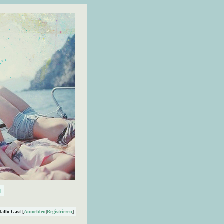
Hallo Gast [
Anmelden
|
Registrieren
]