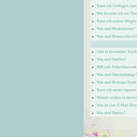
»
Kann ich Umfragen start
»
Wie bewerte ich ein Th
»
Kann ich andere Mitgli
»
Was sind Moderatoren?
»
Was sind Benutzerlevel
»
Gibt es bestimmte Textf
»
Was sind Smilies?
»
BBCode Schnellauswahl 
»
Was sind Dateianhänge?
»
Was sind Beitrags-Symb
»
Kann ich meine eigenen
»
Warum werden in meinem
»
Was ist eine E-Mail-Be
»
Was sind Präfixe?