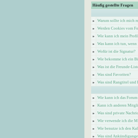
Häufig gestellte Fragen
»
Warum sollte ich mich re
»
Werden Cookies vom Fo
»
Wie kann ich mein Profi
»
Was kann ich tun, wenn 
»
Wofür ist die Signatur?
»
Wie bekomme ich ein Bi
»
Was ist die Freunde-List
»
Was sind Favoriten?
»
Was sind Rangtitel und
»
Wie kann ich das Forum
»
Kann ich anderen Mitgl
»
Was sind private Nachri
»
Wie verwende ich die Mi
»
Wie benutze ich den Ka
»
Was sind Ankündigung