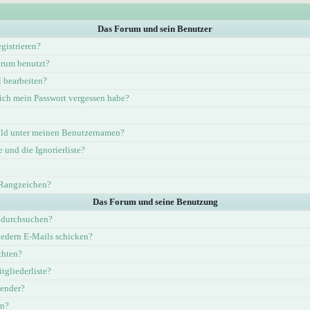
Das Forum und sein Benutzer
gistrieren?
rum benutzt?
l bearbeiten?
ich mein Passwort vergessen habe?
ld unter meinen Benutzernamen?
e und die Ignorierliste?
 Rangzeichen?
Das Forum und seine Benutzung
 durchsuchen?
iedern E-Mails schicken?
chten?
tgliederliste?
lender?
en?