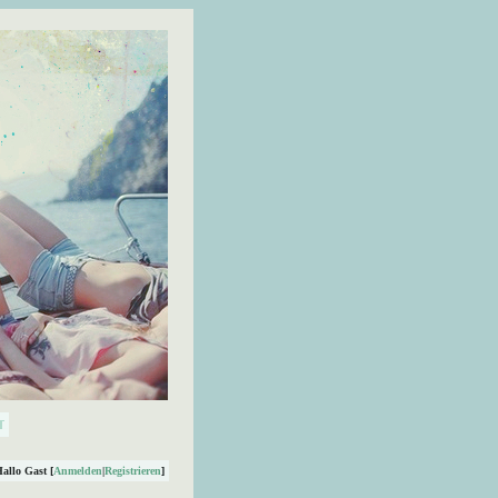
Hallo Gast [
Anmelden
|
Registrieren
]