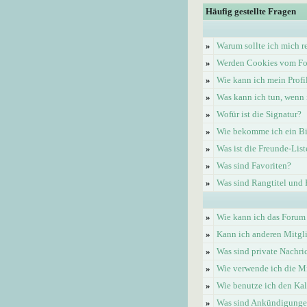
Häufig gestellte Fragen
»
Warum sollte ich mich re
»
Werden Cookies vom Fo
»
Wie kann ich mein Profi
»
Was kann ich tun, wenn 
»
Wofür ist die Signatur?
»
Wie bekomme ich ein Bi
»
Was ist die Freunde-List
»
Was sind Favoriten?
»
Was sind Rangtitel und
»
Wie kann ich das Forum
»
Kann ich anderen Mitgl
»
Was sind private Nachri
»
Wie verwende ich die Mi
»
Wie benutze ich den Ka
»
Was sind Ankündigung