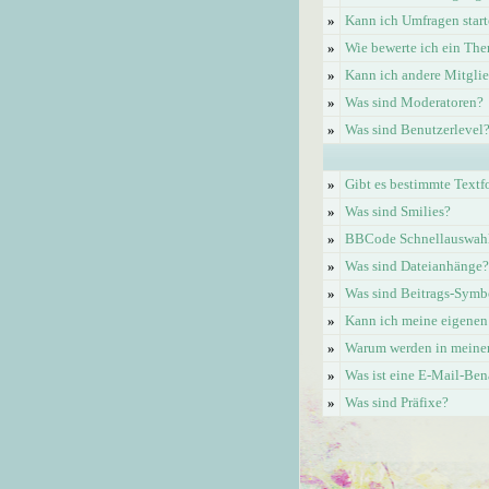
»
Kann ich Umfragen start
»
Wie bewerte ich ein Th
»
Kann ich andere Mitgli
»
Was sind Moderatoren?
»
Was sind Benutzerlevel
»
Gibt es bestimmte Textf
»
Was sind Smilies?
»
BBCode Schnellauswahl 
»
Was sind Dateianhänge?
»
Was sind Beitrags-Symb
»
Kann ich meine eigenen
»
Warum werden in meinem
»
Was ist eine E-Mail-Be
»
Was sind Präfixe?