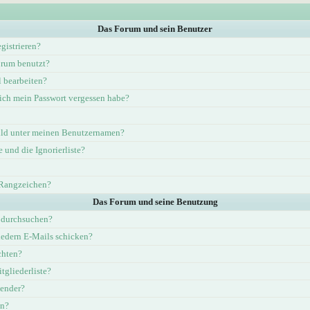
Das Forum und sein Benutzer
gistrieren?
rum benutzt?
l bearbeiten?
ich mein Passwort vergessen habe?
ld unter meinen Benutzernamen?
e und die Ignorierliste?
 Rangzeichen?
Das Forum und seine Benutzung
 durchsuchen?
iedern E-Mails schicken?
chten?
tgliederliste?
lender?
en?