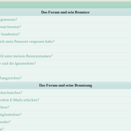
Das Forum und sein Benutzer
gistrieren?
rum benutzt?
l bearbeiten?
ich mein Passwort vergessen habe?
ld unter meinen Benutzernamen?
e und die Ignorierliste?
 Rangzeichen?
Das Forum und seine Benutzung
 durchsuchen?
iedern E-Mails schicken?
chten?
tgliederliste?
lender?
en?