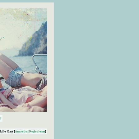
Hallo Gast [
Anmelden
|
Registrieren
]