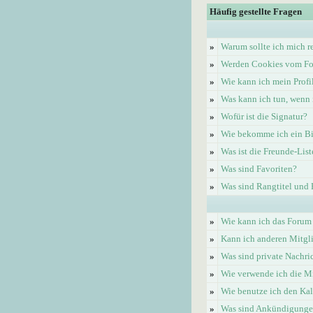
Häufig gestellte Fragen
»
Warum sollte ich mich re
»
Werden Cookies vom Fo
»
Wie kann ich mein Profi
»
Was kann ich tun, wenn 
»
Wofür ist die Signatur?
»
Wie bekomme ich ein Bi
»
Was ist die Freunde-List
»
Was sind Favoriten?
»
Was sind Rangtitel und
»
Wie kann ich das Forum
»
Kann ich anderen Mitgl
»
Was sind private Nachri
»
Wie verwende ich die Mi
»
Wie benutze ich den Ka
»
Was sind Ankündigung