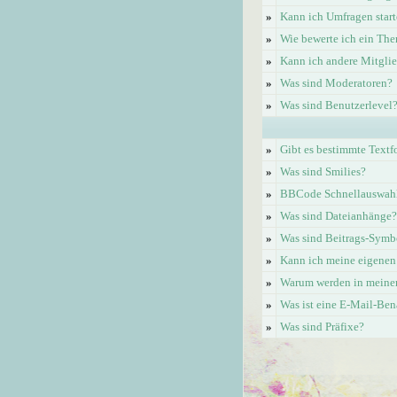
»
Kann ich Umfragen start
»
Wie bewerte ich ein Th
»
Kann ich andere Mitgli
»
Was sind Moderatoren?
»
Was sind Benutzerlevel
»
Gibt es bestimmte Textf
»
Was sind Smilies?
»
BBCode Schnellauswahl 
»
Was sind Dateianhänge?
»
Was sind Beitrags-Symb
»
Kann ich meine eigenen
»
Warum werden in meinem
»
Was ist eine E-Mail-Be
»
Was sind Präfixe?