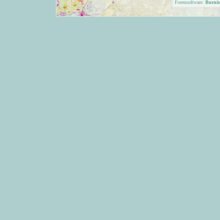
Forensoftware:
Burni