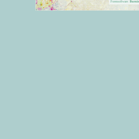
Forensoftware:
Burni