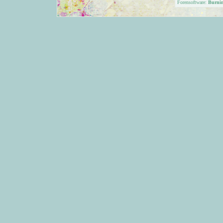
Forensoftware:
Burni