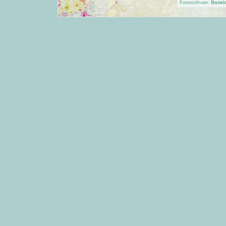
Forensoftware:
Burni