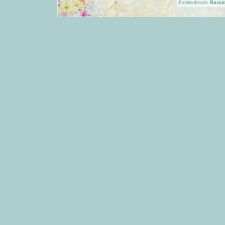
Forensoftware:
Burni